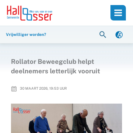
Ga
de
naar
inhoud
de
inhoud
Zoeken
Vrijwilliger worden?
Rollator Beweegclub helpt
deelnemers letterlijk vooruit
30 MAART 2026, 19:53
UUR