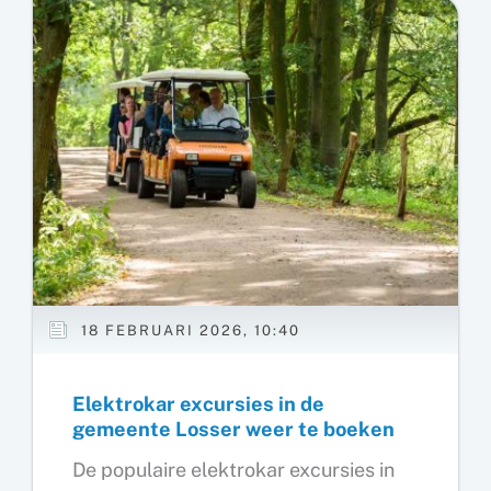
nieuwe
website
:
www.tegenwindnot.nl
18 FEBRUARI 2026, 10:40
Elektrokar excursies in de
gemeente Losser weer te boeken
De populaire elektrokar excursies in