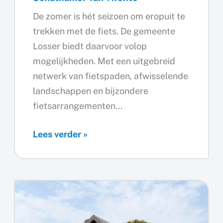
De zomer is hét seizoen om eropuit te
trekken met de fiets. De gemeente
Losser biedt daarvoor volop
mogelijkheden. Met een uitgebreid
netwerk van fietspaden, afwisselende
landschappen en bijzondere
fietsarrangementen...
Ontdek
Lees verder »
de
mooiste
fietsroutes
in
de