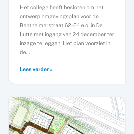
Het college heeft besloten om het
ontwerp omgevingsplan voor de
Bentheimerstraat 62-64 e.o. in De
Lutte met ingang van 24 december ter
inzage te leggen. Het plan voorziet in
de...
Plan
Lees verder »
nieuwbouw
24
woningen
bij
Auto
Wessel