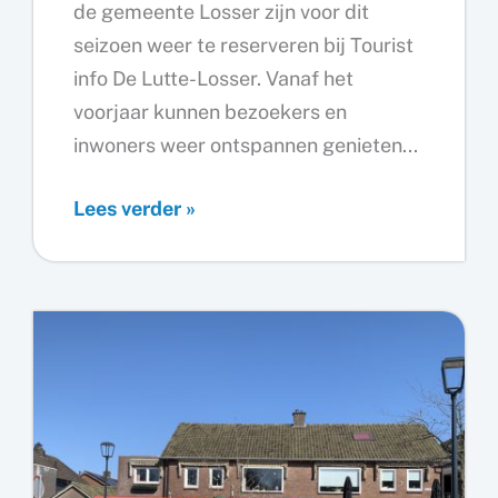
de gemeente Losser zijn voor dit
seizoen weer te reserveren bij Tourist
info De Lutte-Losser. Vanaf het
voorjaar kunnen bezoekers en
inwoners weer ontspannen genieten...
Elektrokar
Lees verder »
excursies
in
de
gemeente
Losser
weer
te
boeken