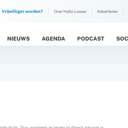
Vrijwilliger worden?
Over Hallo Losser
Adverteren
NIEUWS
AGENDA
PODCAST
SOC
M
e hulp. Dus wanneer je leven in direct gevaar is.