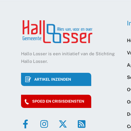
I
H
V
Hallo Losser is een initiatief van de Stichting
Hallo Losser.
A
S
ARTIKEL INZENDEN
O
O
SPOED EN CRISISDIENSTEN
D
C