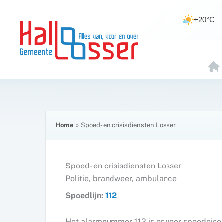
Ga
de
naar
inhoud
+20°C
de
inhoud
H
O
E
Home
Spoed- en crisisdiensten Losser
Spoed- en crisisdiensten Losser
Politie, brandweer, ambulance
Spoedlijn:
112
Het alarmnummer 112 is er voor spoedeisend