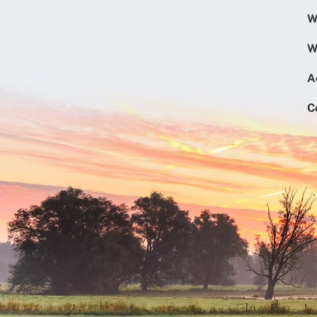
W
W
A
C