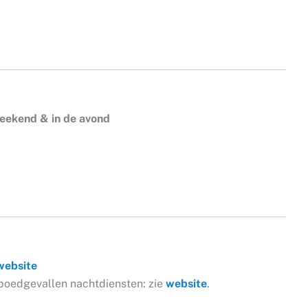
weekend & in de avond
website
oedgevallen nachtdiensten: zie
website
.