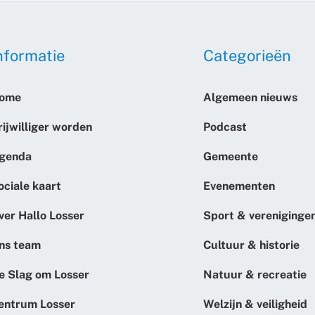
nformatie
Categorieën
ome
Algemeen nieuws
rijwilliger worden
Podcast
genda
Gemeente
ociale kaart
Evenementen
ver Hallo Losser
Sport & vereniginge
ns team
Cultuur & historie
e Slag om Losser
Natuur & recreatie
entrum Losser
Welzijn & veiligheid