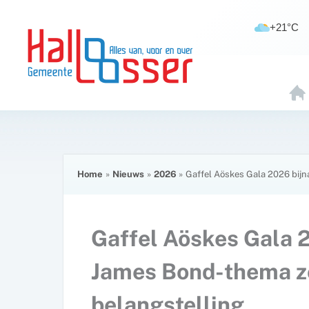
Ga
de
naar
inhoud
+21°C
de
inhoud
H
O
E
Home
Nieuws
2026
Gaffel Aöskes Gala 2026 bijn
Gaffel Aöskes Gala 2
James Bond-thema zo
belangstelling