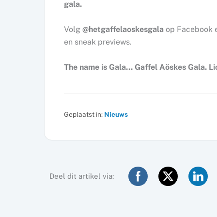
gala.
Volg
@hetgaffelaoskesgala
op Facebook en
en sneak previews.
The name is Gala… Gaffel Aöskes Gala. Li
Geplaatst in:
Nieuws
Deel dit artikel via: