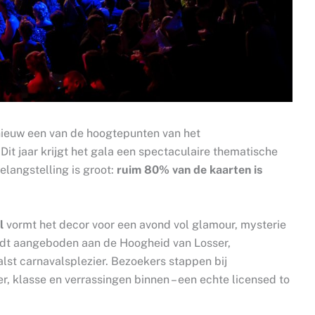
nieuw een van de hoogtepunten van het
. Dit jaar krijgt het gala een spectaculaire thematische
elangstelling is groot:
ruim 80% van de kaarten is
l
vormt het decor voor een avond vol glamour, mysterie
ordt aangeboden aan de Hoogheid van Losser,
alst carnavalsplezier. Bezoekers stappen bij
er, klasse en verrassingen binnen – een echte licensed to