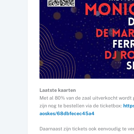
Laatste kaarten
Met al 80% van de zaal uitverkocht wordt 
zijn nog te bestellen via de ticketbox:
http
aoskes/68dbfecec45a4
Daarnaast zijn tickets ook eenvoudig te ve