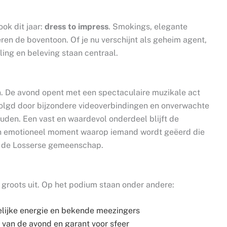
ok dit jaar:
dress to impress
. Smokings, elegante
oeren de boventoon. Of je nu verschijnt als geheim agent,
raling en beleving staan centraal.
. De avond opent met een spectaculaire muzikale act
olgd door bijzondere videoverbindingen en onverwachte
den. Een vast en waardevol onderdeel blijft de
en emotioneel moment waarop iemand wordt geëerd die
or de Losserse gemeenschap.
groots uit. Op het podium staan onder andere:
elijke energie en bekende meezingers
d van de avond en garant voor sfeer