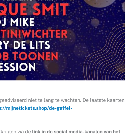
geadviseerd niet te lang te wachten. De laatste kaarten
s://mijnetickets.shop/de-gaffel-
rkrijgen via de
link in de social media-kanalen van het