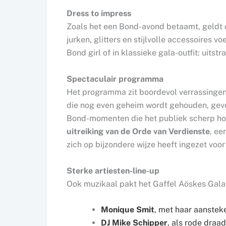
Dress to impress
Zoals het een Bond-avond betaamt, geldt o
jurken, glitters en stijlvolle accessoires v
Bond girl of in klassieke gala-outfit: uitst
Spectaculair programma
Het programma zit boordevol verrassingen
die nog even geheim wordt gehouden, gev
Bond-momenten die het publiek scherp hou
uitreiking van de Orde van Verdienste
, e
zich op bijzondere wijze heeft ingezet vo
Sterke artiesten-line-up
Ook muzikaal pakt het Gaffel Aöskes Gala 
Monique Smit
, met haar aanstek
DJ Mike Schipper
, als rode draa