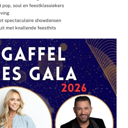
 pop, soul en feestklassiekers
eving
et spectaculaire showdansen
uit met knallende feesthits