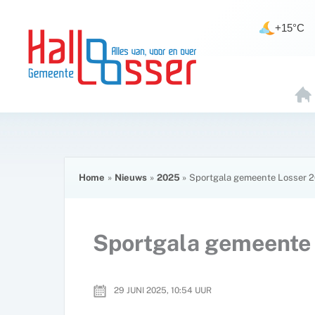
Ga
de
naar
inhoud
+15°C
de
inhoud
H
O
E
Home
Nieuws
2025
Sportgala gemeente Losser 
Sportgala gemeente
29 JUNI 2025, 10:54
UUR