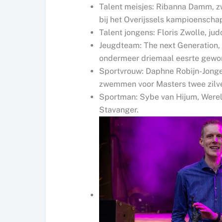
Talent meisjes: Ribanna Damm, zw
bij het Overijssels kampioenscha
Talent jongens: Floris Zwolle, ju
Jeugdteam: The next Generation, 
ondermeer driemaal eesrte gewor
Sportvrouw: Daphne Robijn-Jong
zwemmen voor Masters twee zilve
Sportman: Sybe van Hijum, Were
Stavanger.