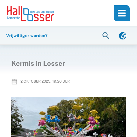
Ga
de
naar
inhoud
de
inhoud
Zoeken
Vrijwilliger worden?
Kermis in Losser
2 OKTOBER 2025, 19:20
UUR