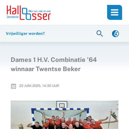
Ga
de
naar
inhoud
de
inhoud
Zoeken
Vrijwilliger worden?
Dames 1 H.V. Combinatie ’64
winnaar Twentse Beker
22 JUNI 2025, 14:30
UUR