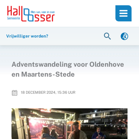
Ga
de
naar
inhoud
de
inhoud
Zoeken
Vrijwilliger worden?
Adventswandeling voor Oldenhove
en Maartens-Stede
18 DECEMBER 2024, 15:36
UUR