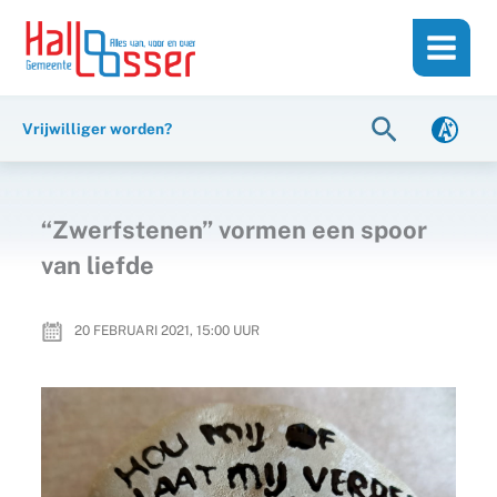
Ga
de
naar
inhoud
de
inhoud
Zoeken
Vrijwilliger worden?
“Zwerfstenen” vormen een spoor
van liefde
20 FEBRUARI 2021, 15:00
UUR