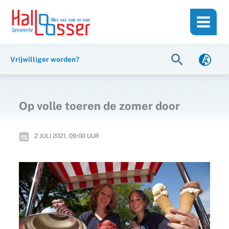
Ga
de
naar
inhoud
de
inhoud
Zoeken
Vrijwilliger worden?
Op volle toeren de zomer door
2 JULI 2021, 09:00
UUR