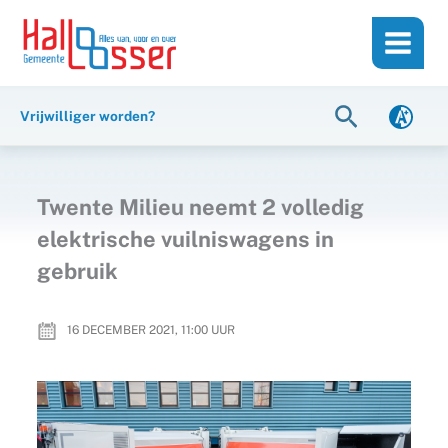
Ga
de
naar
inhoud
de
inhoud
Zoeken
Vrijwilliger worden?
Twente Milieu neemt 2 volledig
elektrische vuilniswagens in
gebruik
16 DECEMBER 2021, 11:00
UUR