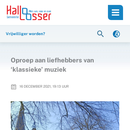
Ga
de
naar
inhoud
de
inhoud
Zoeken
Vrijwilliger worden?
Oproep aan liefhebbers van
‘klassieke’ muziek
16 DECEMBER 2021, 19:13
UUR