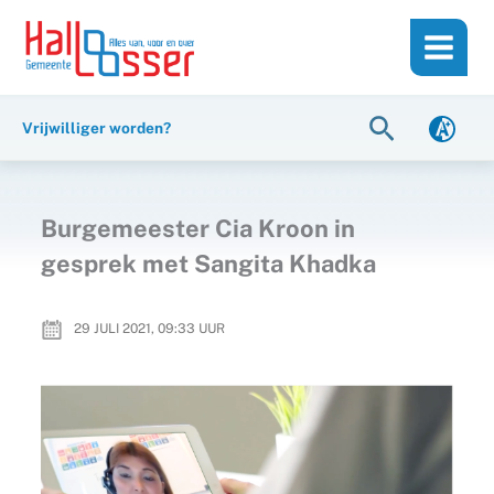
Ga
de
naar
inhoud
de
inhoud
Zoeken
Vrijwilliger worden?
Burgemeester Cia Kroon in
gesprek met Sangita Khadka
29 JULI 2021, 09:33
UUR