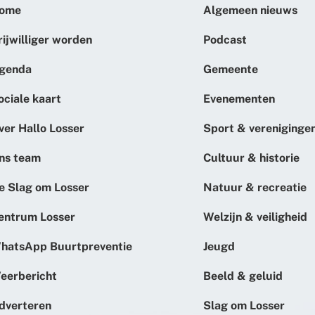
ome
Algemeen nieuws
rijwilliger worden
Podcast
genda
Gemeente
ociale kaart
Evenementen
ver Hallo Losser
Sport & vereniginge
ns team
Cultuur & historie
e Slag om Losser
Natuur & recreatie
entrum Losser
Welzijn & veiligheid
hatsApp Buurtpreventie
Jeugd
eerbericht
Beeld & geluid
dverteren
Slag om Losser