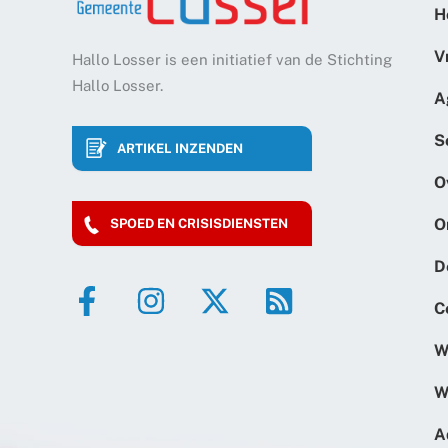
H
V
Hallo Losser is een initiatief van de Stichting
Hallo Losser.
A
S
ARTIKEL INZENDEN
O
O
SPOED EN CRISISDIENSTEN
D
C
W
W
A