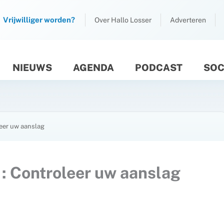
Vrijwilliger worden?
Over Hallo Losser
Adverteren
NIEUWS
AGENDA
PODCAST
SOC
M
leer uw aanslag
 : Controleer uw aanslag