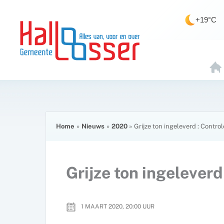
Ga
de
naar
inhoud
+19°C
de
inhoud
H
O
E
Home
Nieuws
2020
Grijze ton ingeleverd : Contro
Grijze ton ingeleverd
1 MAART 2020, 20:00
UUR