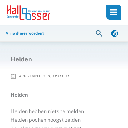
Ga
de
naar
inhoud
de
inhoud
Zoeken
Vrijwilliger worden?
Helden
4 NOVEMBER 2018, 09:03
UUR
Helden
Helden hebben niets te melden
Helden pochen hoogst zelden