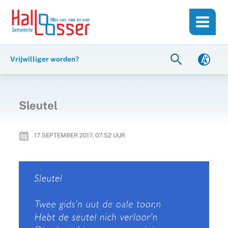
Ga
de
naar
inhoud
de
inhoud
Zoeken
Vrijwilliger worden?
Sleutel
17 SEPTEMBER 2017, 07:52
UUR