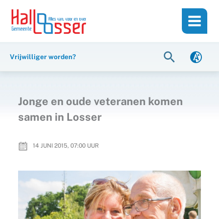
Ga
de
naar
inhoud
de
inhoud
Zoeken
Vrijwilliger worden?
Jonge en oude veteranen komen
samen in Losser
14 JUNI 2015, 07:00
UUR