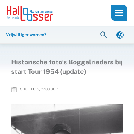
Ga
de
naar
inhoud
de
inhoud
Zoeken
Vrijwilliger worden?
Historische foto’s Böggelrieders bij
start Tour 1954 (update)
3 JULI 2015, 12:00
UUR