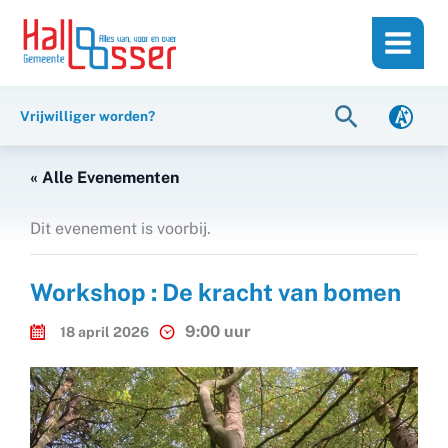
Ga
de
naar
inhoud
de
inhoud
Zoeken
Vrijwilliger worden?
« Alle Evenementen
Dit evenement is voorbij.
Workshop : De kracht van bomen
9:00 uur
18 april 2026