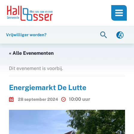
Ga
de
naar
inhoud
de
inhoud
Zoeken
Vrijwilliger worden?
« Alle Evenementen
Dit evenement is voorbij.
Energiemarkt De Lutte
10:00 uur
28 september 2024