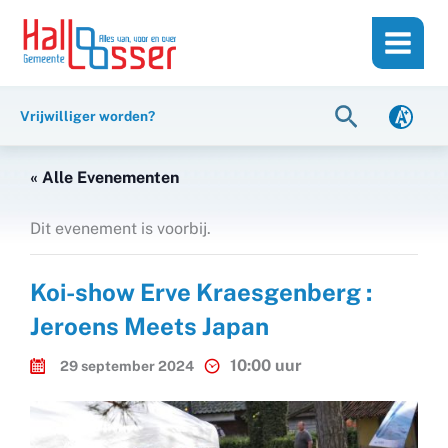
Ga
de
naar
inhoud
de
inhoud
Zoeken
Vrijwilliger worden?
« Alle Evenementen
Dit evenement is voorbij.
Koi-show Erve Kraesgenberg :
Jeroens Meets Japan
10:00 uur
29 september 2024