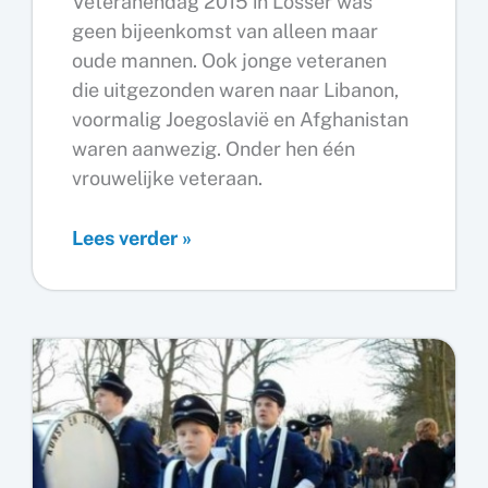
Veteranendag 2015 in Losser was
geen bijeenkomst van alleen maar
oude mannen. Ook jonge veteranen
die uitgezonden waren naar Libanon,
voormalig Joegoslavië en Afghanistan
waren aanwezig. Onder hen één
vrouwelijke veteraan.
Jonge
Lees verder »
en
oude
veteranen
komen
samen
in
Losser