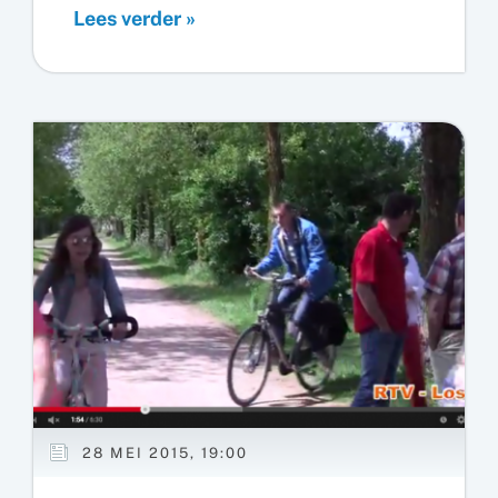
Cultuurprijs
Lees verder »
2015
van
de
gemeente
Losser
28 MEI 2015, 19:00