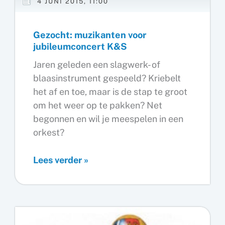
4 JUNI 2015, 11:00
Gezocht: muzikanten voor
jubileumconcert K&S
Jaren geleden een slagwerk- of
blaasinstrument gespeeld? Kriebelt
het af en toe, maar is de stap te groot
om het weer op te pakken? Net
begonnen en wil je meespelen in een
orkest?
Gezocht:
Lees verder »
muzikanten
voor
jubileumconcert
K&S