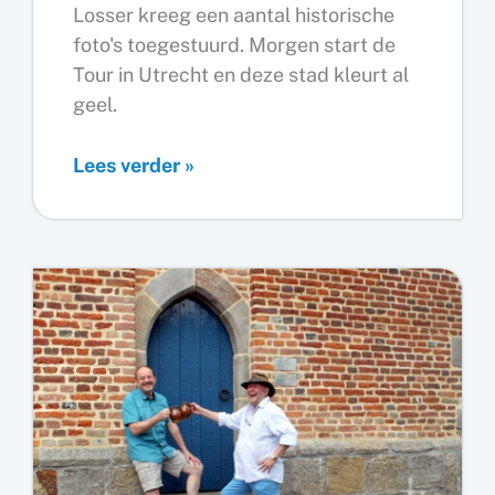
Losser kreeg een aantal historische
foto's toegestuurd. Morgen start de
Tour in Utrecht en deze stad kleurt al
geel.
Historische
Lees verder »
foto’s
Böggelrieders
bij
start
Tour
1954
(update)