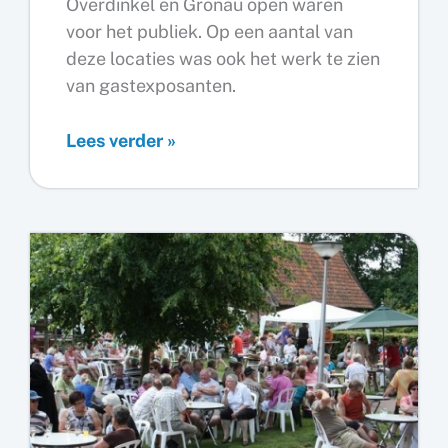
Overdinkel en Gronau open waren
voor het publiek. Op een aantal van
deze locaties was ook het werk te zien
van gastexposanten.
Videoreportage:
Lees verder »
Open
Atelierdagen
Losser
2015