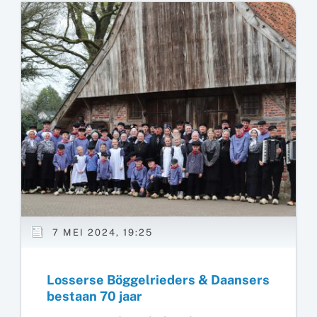
Losser
loopt
bijna
af
7 MEI 2024, 19:25
Losserse Böggelrieders & Daansers
bestaan 70 jaar