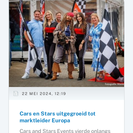
van
start
22 MEI 2024, 12:19
Cars en Stars uitgegroeid tot
marktleider Europa
Cars and Stars Events vierde onlangs