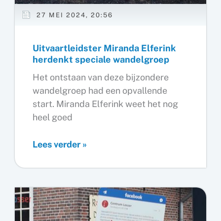
27 MEI 2024, 20:56
Uitvaartleidster Miranda Elferink
herdenkt speciale wandelgroep
Het ontstaan van deze bijzondere
wandelgroep had een opvallende
start. Miranda Elferink weet het nog
heel goed
Uitvaartleidster
Lees verder »
Miranda
Elferink
herdenkt
speciale
wandelgroep