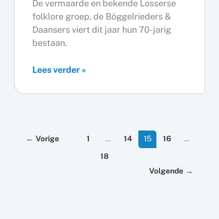
De vermaarde en bekende Losserse
folklore groep, de Böggelrieders &
Daansers viert dit jaar hun 70-jarig
bestaan.
Losserse
Lees verder »
Böggelrieders
&
Daansers
bestaan
←
Vorige
1
…
14
15
16
…
70
18
jaar
Volgende
→