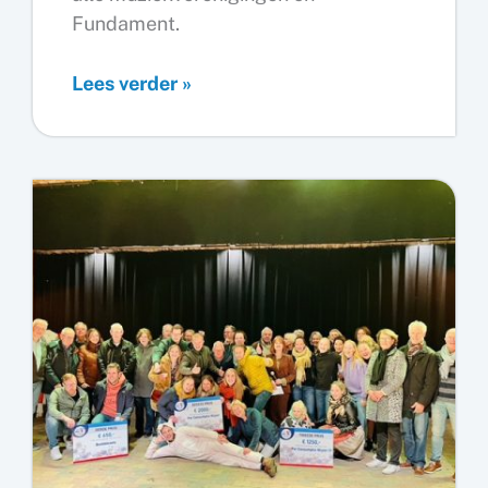
Fundament.
Feestelijke
Lees verder »
start
instaporkest
en
Funnies