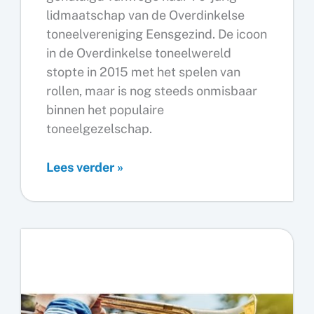
lidmaatschap van de Overdinkelse
toneelvereniging Eensgezind. De icoon
in de Overdinkelse toneelwereld
stopte in 2015 met het spelen van
rollen, maar is nog steeds onmisbaar
binnen het populaire
toneelgezelschap.
Wiesje
Lees verder »
Kuiper
70
jaar
lid
van
Eensgezindheid