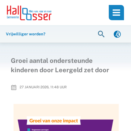
Ga
de
naar
inhoud
de
inhoud
Zoeken
Vrijwilliger worden?
Groei aantal ondersteunde
kinderen door Leergeld zet door
27 JANUARI 2026, 11:48
UUR