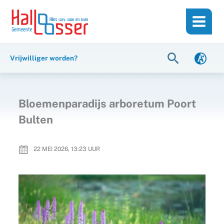
Ga
de
naar
inhoud
de
inhoud
Zoeken
Vrijwilliger worden?
Bloemenparadijs arboretum Poort
Bulten
22 MEI 2026, 13:23
UUR