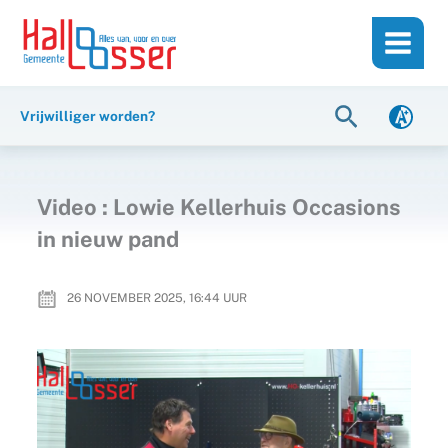
Ga
de
naar
inhoud
de
inhoud
Zoeken
Vrijwilliger worden?
Video : Lowie Kellerhuis Occasions
in nieuw pand
26 NOVEMBER 2025, 16:44
UUR