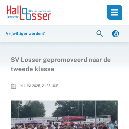
Ga
de
naar
inhoud
de
inhoud
Zoeken
Vrijwilliger worden?
SV Losser gepromoveerd naar de
tweede klasse
14 JUNI 2025, 21:28
UUR