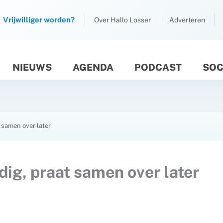
Vrijwilliger worden?
Over Hallo Losser
Adverteren
NIEUWS
AGENDA
PODCAST
SOC
M
at samen over later
tandig, praat samen over later