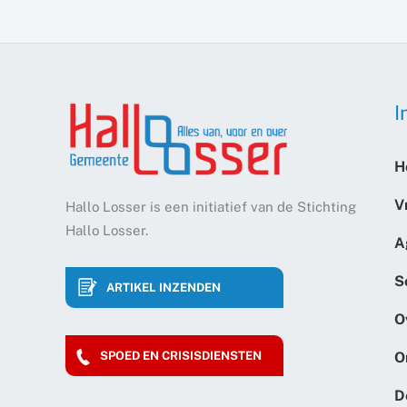
I
H
V
Hallo Losser is een initiatief van de Stichting
Hallo Losser.
A
S
ARTIKEL INZENDEN
O
O
SPOED EN CRISISDIENSTEN
D