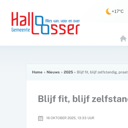
Ga
de
naar
inhoud
+17°C
de
inhoud
H
O
E
Home
Nieuws
2025
Blijf fit, blijf zelfstandig, pra
Blijf fit, blijf zelfs
16 OKTOBER 2025, 13:33
UUR