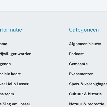
nformatie
Categorieën
ome
Algemeen nieuws
rijwilliger worden
Podcast
genda
Gemeente
ociale kaart
Evenementen
ver Hallo Losser
Sport & vereniginge
ns team
Cultuur & historie
e Slag om Losser
Natuur & recreatie