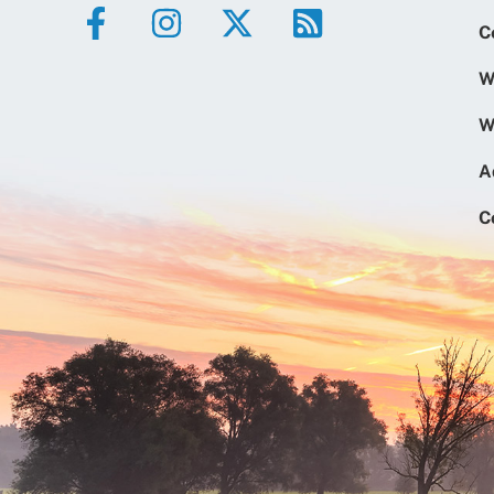
C
W
W
A
C