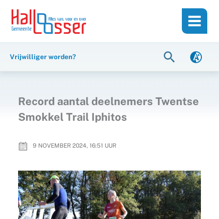
Ga
de
naar
inhoud
de
inhoud
Zoeken
Vrijwilliger worden?
Record aantal deelnemers Twentse
Smokkel Trail Iphitos
9 NOVEMBER 2024, 16:51
UUR