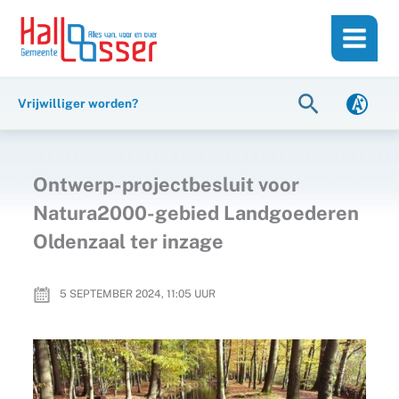
Ga
de
naar
inhoud
de
inhoud
Zoeken
Vrijwilliger worden?
Ontwerp-projectbesluit voor
Natura2000-gebied Landgoederen
Oldenzaal ter inzage
5 SEPTEMBER 2024, 11:05
UUR