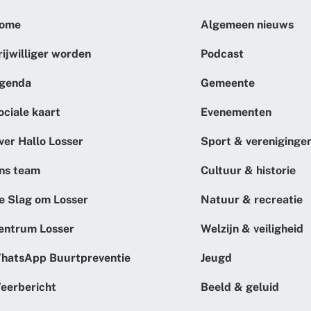
ome
Algemeen nieuws
rijwilliger worden
Podcast
genda
Gemeente
ociale kaart
Evenementen
ver Hallo Losser
Sport & vereniginge
ns team
Cultuur & historie
e Slag om Losser
Natuur & recreatie
entrum Losser
Welzijn & veiligheid
hatsApp Buurtpreventie
Jeugd
eerbericht
Beeld & geluid