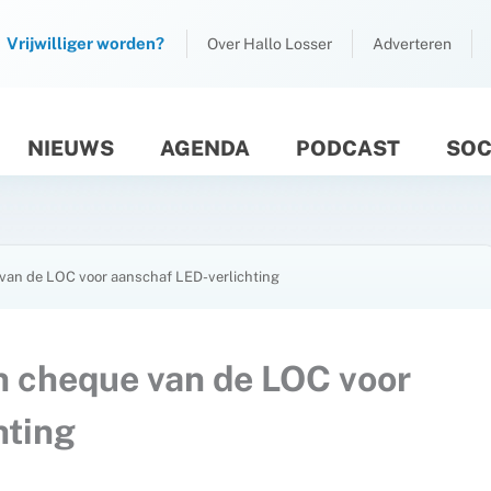
Vrijwilliger worden?
Over Hallo Losser
Adverteren
NIEUWS
AGENDA
PODCAST
SOC
M
e van de LOC voor aanschaf LED-verlichting
en cheque van de LOC voor
hting