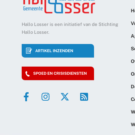
H
V
Hallo Losser is een initiatief van de Stichting
Hallo Losser.
A
S
ARTIKEL INZENDEN
O
O
SPOED EN CRISISDIENSTEN
D
C
W
W