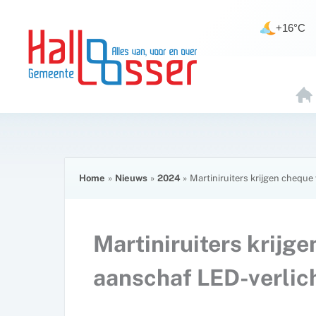
Ga
de
naar
inhoud
+16°C
de
inhoud
H
O
E
Home
Nieuws
2024
Martiniruiters krijgen chequ
Martiniruiters krijg
aanschaf LED-verlic