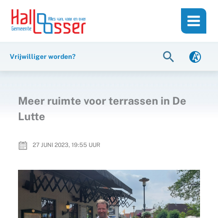
Ga
de
naar
inhoud
de
inhoud
Zoeken
Vrijwilliger worden?
Meer ruimte voor terrassen in De
Lutte
27 JUNI 2023, 19:55
UUR