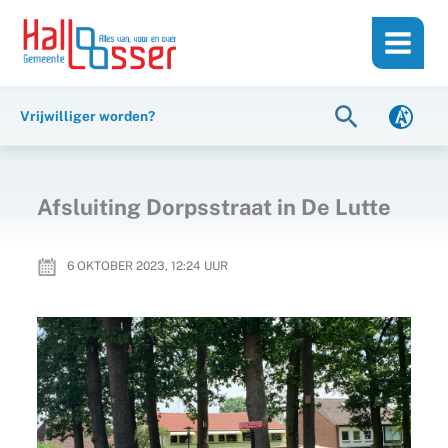
Ga
de
naar
inhoud
de
inhoud
Zoeken
Vrijwilliger worden?
Afsluiting Dorpsstraat in De Lutte
6 OKTOBER 2023, 12:24
UUR