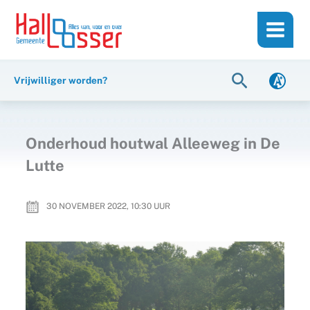
Ga
de
naar
inhoud
de
inhoud
Zoeken
Vrijwilliger worden?
Onderhoud houtwal Alleeweg in De
Lutte
30 NOVEMBER 2022, 10:30
UUR