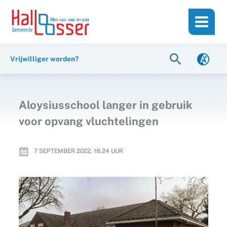
Ga
de
naar
inhoud
de
inhoud
Zoeken
Vrijwilliger worden?
Aloysiusschool langer in gebruik
voor opvang vluchtelingen
7 SEPTEMBER 2022, 18:24
UUR