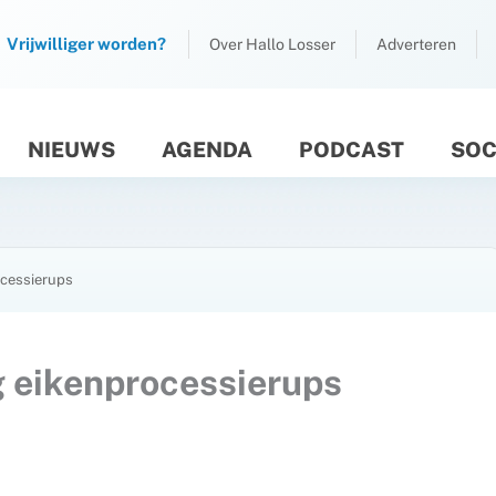
Vrijwilliger worden?
Over Hallo Losser
Adverteren
NIEUWS
AGENDA
PODCAST
SOC
M
ocessierups
g eikenprocessierups