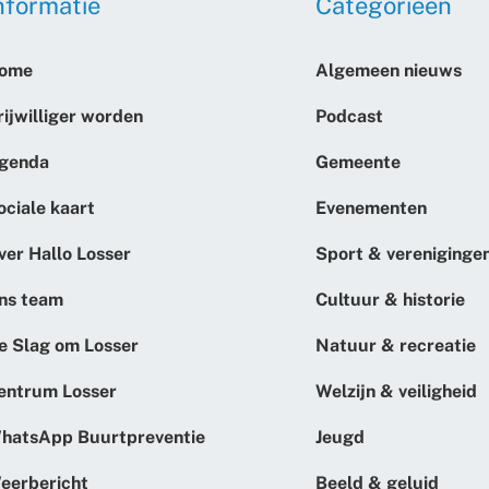
nformatie
Categorieën
ome
Algemeen nieuws
rijwilliger worden
Podcast
genda
Gemeente
ociale kaart
Evenementen
ver Hallo Losser
Sport & vereniginge
ns team
Cultuur & historie
e Slag om Losser
Natuur & recreatie
entrum Losser
Welzijn & veiligheid
hatsApp Buurtpreventie
Jeugd
eerbericht
Beeld & geluid