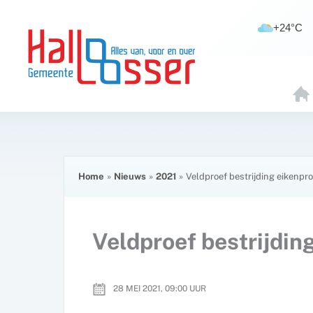
Ga
de
naar
inhoud
+24°C
de
inhoud
H
O
E
Home
Nieuws
2021
Veldproef bestrijding eikenpr
Veldproef bestrijdin
28 MEI 2021, 09:00
UUR