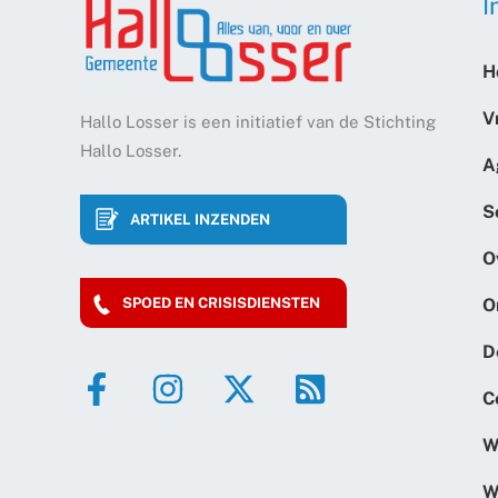
I
H
V
Hallo Losser is een initiatief van de Stichting
Hallo Losser.
A
S
ARTIKEL INZENDEN
O
O
SPOED EN CRISISDIENSTEN
D
C
W
W