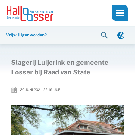
Ga
de
naar
inhoud
de
inhoud
Zoeken
Vrijwilliger worden?
Slagerij Luijerink en gemeente
Losser bij Raad van State
20 JUNI 2021, 22:19
UUR