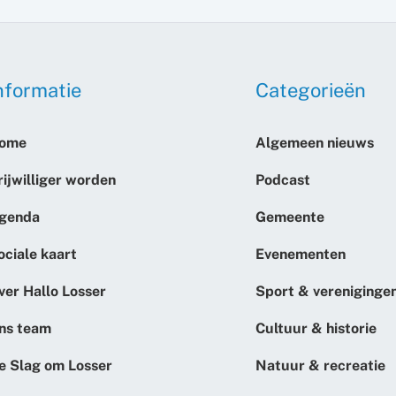
nformatie
Categorieën
ome
Algemeen nieuws
rijwilliger worden
Podcast
genda
Gemeente
ociale kaart
Evenementen
ver Hallo Losser
Sport & vereniginge
ns team
Cultuur & historie
e Slag om Losser
Natuur & recreatie