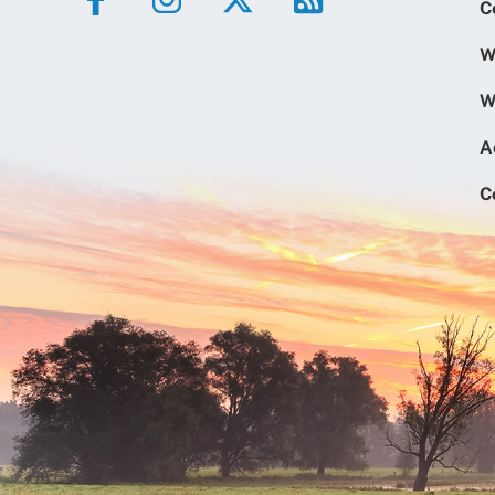
C
W
W
A
C