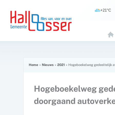
Ga
de
naar
inhoud
+21°C
de
inhoud
H
O
E
Home
Nieuws
2021
Hogeboekelweg gedeeltelijk a
Hogeboekelweg gedee
doorgaand autoverk