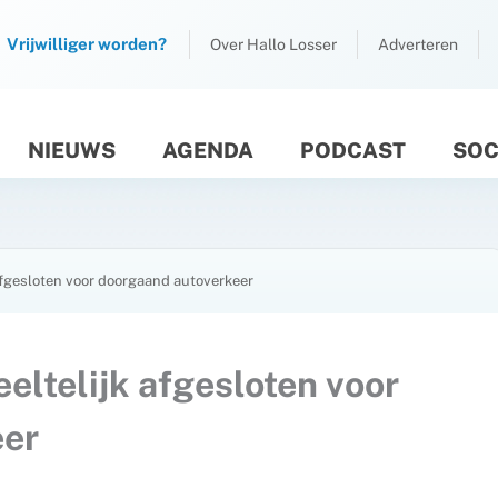
Vrijwilliger worden?
Over Hallo Losser
Adverteren
NIEUWS
AGENDA
PODCAST
SOC
M
fgesloten voor doorgaand autoverkeer
ltelijk afgesloten voor
eer