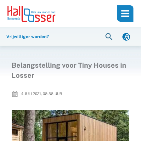
Ga
de
naar
inhoud
de
inhoud
Zoeken
Vrijwilliger worden?
Belangstelling voor Tiny Houses in
Losser
4 JULI 2021, 08:58
UUR