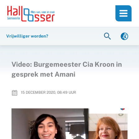
Ga
de
naar
inhoud
de
inhoud
Zoeken
Vrijwilliger worden?
Video: Burgemeester Cia Kroon in
gesprek met Amani
15 DECEMBER 2020, 08:49
UUR