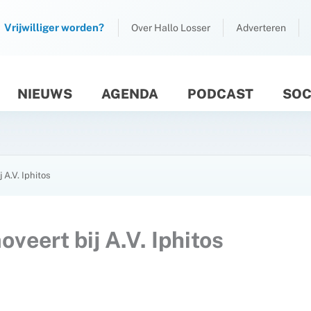
Vrijwilliger worden?
Over Hallo Losser
Adverteren
NIEUWS
AGENDA
PODCAST
SOC
M
 A.V. Iphitos
veert bij A.V. Iphitos