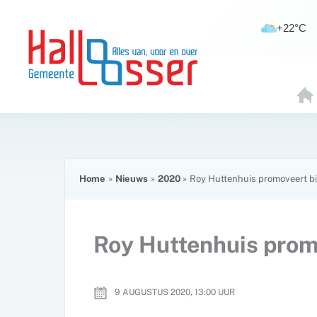
Ga
de
naar
inhoud
+22°C
de
inhoud
H
O
E
Home
Nieuws
2020
Roy Huttenhuis promoveert bij
Roy Huttenhuis promo
9 AUGUSTUS 2020, 13:00
UUR