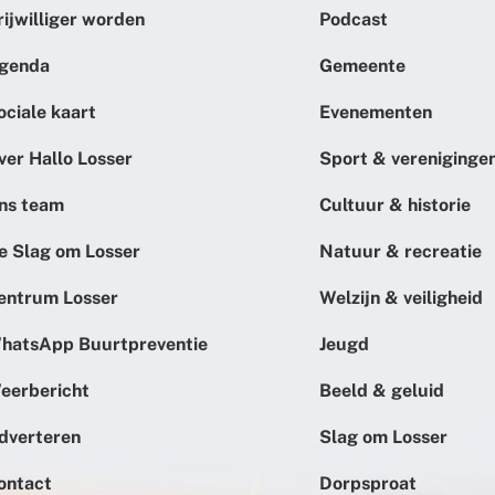
rijwilliger worden
Podcast
genda
Gemeente
ociale kaart
Evenementen
ver Hallo Losser
Sport & vereniginge
ns team
Cultuur & historie
e Slag om Losser
Natuur & recreatie
entrum Losser
Welzijn & veiligheid
hatsApp Buurtpreventie
Jeugd
eerbericht
Beeld & geluid
dverteren
Slag om Losser
ontact
Dorpsproat