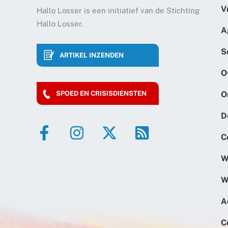
V
Hallo Losser is een initiatief van de Stichting
Hallo Losser.
A
S
ARTIKEL INZENDEN
O
O
SPOED EN CRISISDIENSTEN
D
C
W
W
A
C