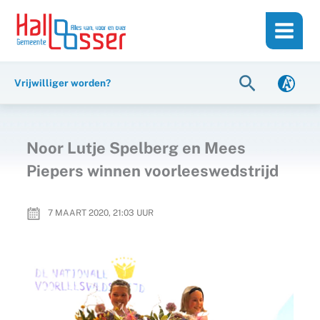
Ga
de
naar
inhoud
de
inhoud
Zoeken
Vrijwilliger worden?
Noor Lutje Spelberg en Mees
Piepers winnen voorleeswedstrijd
7 MAART 2020, 21:03
UUR