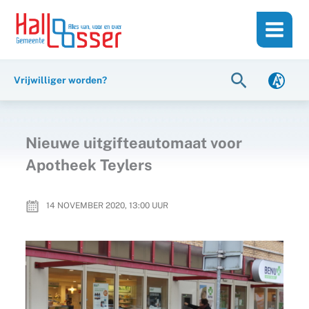
Ga
de
naar
inhoud
de
inhoud
Zoeken
Vrijwilliger worden?
Nieuwe uitgifteautomaat voor
Apotheek Teylers
14 NOVEMBER 2020, 13:00
UUR