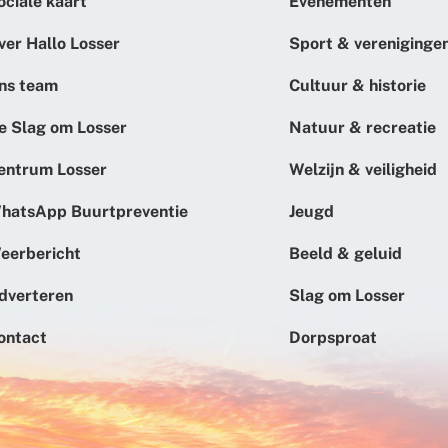
ociale kaart
Evenementen
ver Hallo Losser
Sport & vereniginge
ns team
Cultuur & historie
e Slag om Losser
Natuur & recreatie
entrum Losser
Welzijn & veiligheid
hatsApp Buurtpreventie
Jeugd
eerbericht
Beeld & geluid
dverteren
Slag om Losser
ontact
Dorpsproat