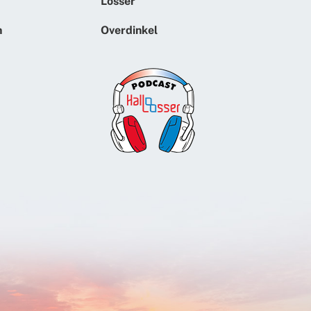
Losser
n
Overdinkel