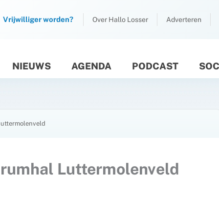
Vrijwilliger worden?
Over Hallo Losser
Adverteren
NIEUWS
AGENDA
PODCAST
SOC
M
Luttermolenveld
trumhal Luttermolenveld