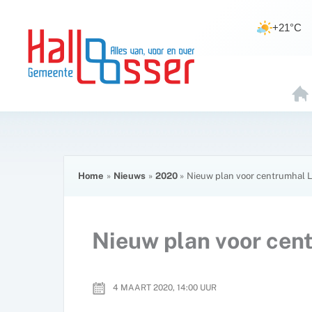
Ga
de
naar
inhoud
+21°C
de
inhoud
H
O
E
Home
Nieuws
2020
Nieuw plan voor centrumhal 
Nieuw plan voor cen
4 MAART 2020, 14:00
UUR