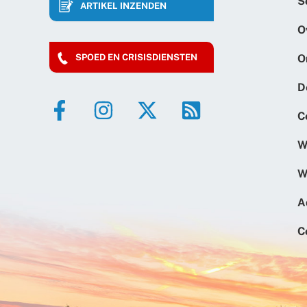
S
ARTIKEL INZENDEN
O
O
SPOED EN CRISISDIENSTEN
D
C
W
W
A
C