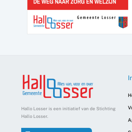
I
H
V
Hallo Losser is een initiatief van de Stichting
Hallo Losser.
A