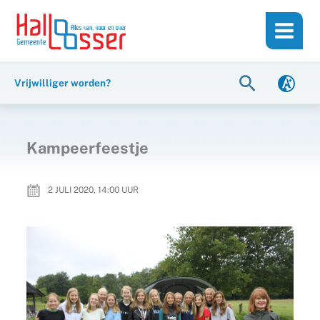
Ga
de
naar
inhoud
de
inhoud
Zoeken
Vrijwilliger worden?
Kampeerfeestje
2 JULI 2020, 14:00
UUR