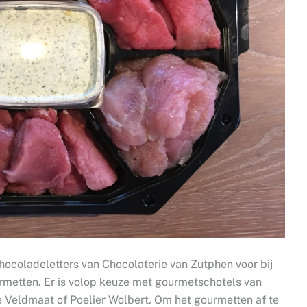
hocoladeletters van Chocolaterie van Zutphen voor bij
urmetten. Er is volop keuze met gourmetschotels van
e Veldmaat of Poelier Wolbert. Om het gourmetten af te