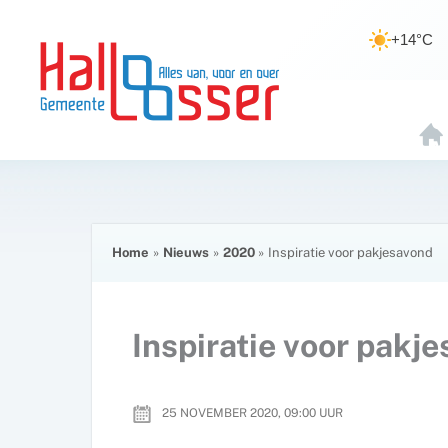
Ga
de
naar
inhoud
+14°C
de
inhoud
H
O
E
Home
Nieuws
2020
Inspiratie voor pakjesavond
Inspiratie voor pakj
25 NOVEMBER 2020, 09:00
UUR