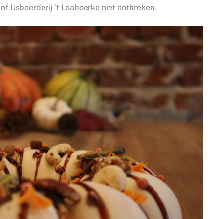
of IJsboerderij ’t Loaboerke niet ontbreken.