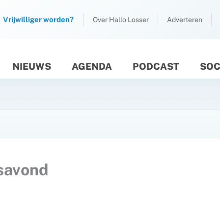
Vrijwilliger worden?
Over Hallo Losser
Adverteren
NIEUWS
AGENDA
PODCAST
SOC
M
esavond