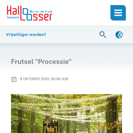
Ga
de
naar
inhoud
de
inhoud
Zoeken
Vrijwilliger worden?
Frutsel "Processie"
8 OKTOBER 2020, 20:08
UUR