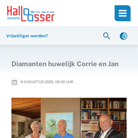
Ga
de
naar
inhoud
de
inhoud
Zoeken
Vrijwilliger worden?
Diamanten huwelijk Corrie en Jan
6 AUGUSTUS 2020, 09:00
UUR