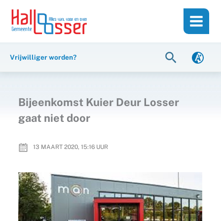
Ga
de
naar
inhoud
de
inhoud
Zoeken
Vrijwilliger worden?
Bijeenkomst Kuier Deur Losser
gaat niet door
13 MAART 2020, 15:16
UUR