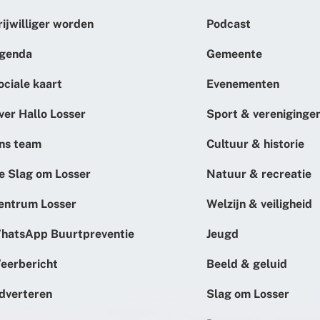
rijwilliger worden
Podcast
genda
Gemeente
ociale kaart
Evenementen
ver Hallo Losser
Sport & vereniginge
ns team
Cultuur & historie
e Slag om Losser
Natuur & recreatie
entrum Losser
Welzijn & veiligheid
hatsApp Buurtpreventie
Jeugd
eerbericht
Beeld & geluid
dverteren
Slag om Losser