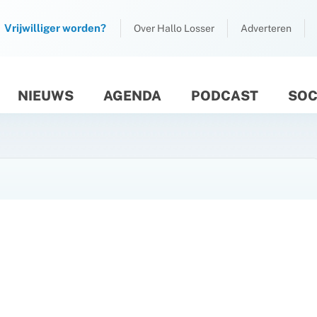
Vrijwilliger worden?
Over Hallo Losser
Adverteren
NIEUWS
AGENDA
PODCAST
SOC
M