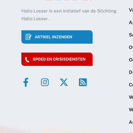
V
Hallo Losser is een initiatief van de Stichting
Hallo Losser.
A
S
ARTIKEL INZENDEN
O
O
SPOED EN CRISISDIENSTEN
D
C
W
W
A