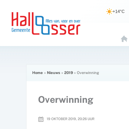
Ga
de
naar
inhoud
+14°C
de
inhoud
H
O
E
Home
Nieuws
2019
Overwinning
Overwinning
19 OKTOBER 2019, 20:26
UUR